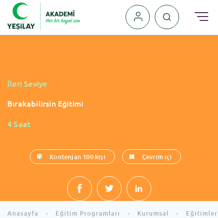
›
₺
₺
İleri Seviye
Bırakabilirsin Eğitimi
4 Saat
Kontenjan 100 kişi
Çevrim içi
Anasayfa
Eğitim Programları
Kurumsal
Eğitimler