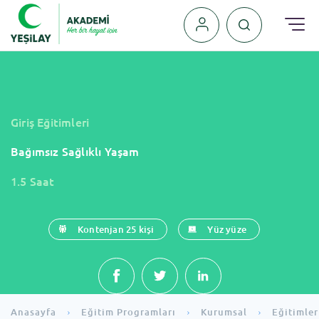
›
₺
₺
Giriş Eğitimleri
Bağımsız Sağlıklı Yaşam
1.5 Saat
Kontenjan 25 kişi
Yüz yüze
Anasayfa
Eğitim Programları
Kurumsal
Eğitimler