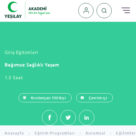
›
₺
₺
Giriş Eğitimleri
Bağımsız Sağlıklı Yaşam
1.5 Saat
Kontenjan 100 kişi
Çevrim içi
Anasayfa
Eğitim Programları
Kurumsal
Eğitimler