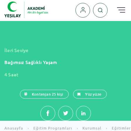
›
₺
₺
İleri Seviye
Bağımsız Sağlıklı Yaşam
4 Saat
Kontenjan 25 kişi
Yüz yüze
Anasayfa
Eğitim Programları
Kurumsal
Eğitimler