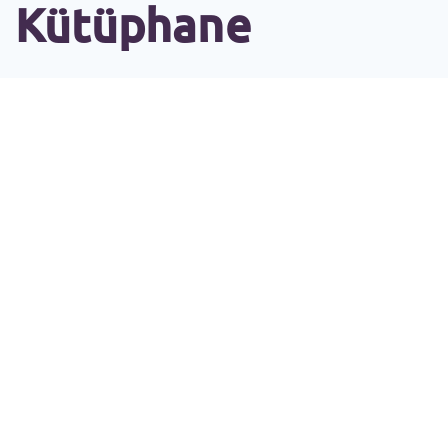
Kütüphane
İletişim
Şikayet/Öneri
Banka Hesap
Bilgileri